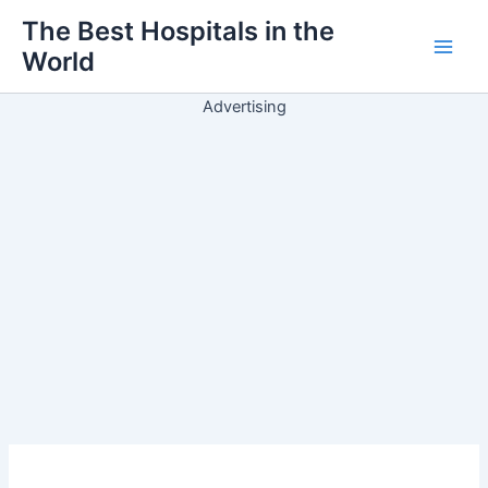
Ir
The Best Hospitals in the
para
World
Main
o
conteúdo
Men
Advertising